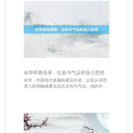
深念念的名言。比如爱迪生说：“天才是百分之
一的灵感加上百分之九十九的汗水。”这句话辅
导咱们，得手并非偶而，而是发奋的恶果。又
如海伦·凯勒所说：“人命是一场旅行，不要只
顾着看眼下，也要昂首望望天外。”她用一世解
说了刚硬与乐不雅的价值。 中阳鲜花速递-中
阳同城
余华经典语录：生命与气运的深入哲想
余华，中国现代体裁的紧迫作者，以其从容而
深入的笔触描摹东说念主性与气运。他的作品
如《在世》《许三不雅卖血记》等，不仅打动
东说念主心，更蕴含着对生命与气运的深入想
考。 中阳鲜花速递-中阳同城送鲜花-中阳鲜花
订购 余华曾说：“东说念主是为在世本人而在
世的，而不是为了在世除外的任何事物地点
世。”这句话说念出了生命的本色——糊口本人
即是道理。在余华的作品中，东说念主物不息