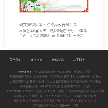
现实营销决策：打造高效传播计策
在信息爆炸的今天，现实营销已成为企业赢得
用户、提高品牌影响力的紧迫时刻。一个高效
的传播计策，不仅能提高现实的曝光率，还能
增强用户粘性，促进转动。 领先，明确主张受
众是现实营销的基础。通过数据分析和用户画
像，精确定位主张群体，确保现实合乎其酷爱
与需求。其次，制定千般化的现实姿色，如图
关于我们
服务指南
维修资讯
二手回收
文、视频、短视频、直播等，以适合不同平台
的传播秉性，提高用户参与度。 现实的质料是
友情链接：
安庆阀门网-球阀,闸阀,截止阀,止回阀,过滤器
关节。优质现实应具备价值性、原创性和可共
西安耐思云网络科技有限公司
浙江迈驰健康管理科技有限公司
优力拍
享性，省略引发用户共识，引发转发与计较。
上海宜事机电设备有限公司
定边县塔床三极管股份有限公司
联幻视角
同期，聚拢热门事件或节日节点，提高现实的
牛牛技術客棧
深圳市粤尚金服信息咨询有限公司-官网
时效性和诱导力
互助便民网-互助便民信息网_互助分类信息网
江北区言衡摄影服务有限公司
富德投资集团有限公司
章丘人才网-章丘人才招聘网-章丘招聘网
丽江户外俱乐部|丽江自助游|丽江户外【丽江游牧】丽江自助游攻
江苏虎丘区贝南物流有限公司 - 首页