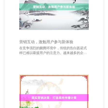
面临灾难与死亡，但他们仍是刚毅地活下去，
这种精神恰是对生命最朴素的尊重。 他亦曾写
说念：“技艺不是像水同样流走，而是像沙子同
样堆积。
营销互动，激勉用户参与新体验
在竞争强烈的阛阓环境中，传统的告白践诺式
样已难以吸援用户的注意力。越来越多的企业
开动注意“营销互动”，通过增强用户参与感，
晋升品牌影响力与用户黏性。 中阳鲜花速递-
中阳同城送鲜花-中阳鲜花订购 营销互动的中
枢在于“双向疏通”。它不再仅仅企业片面传递
信息，而是通过互动体式，让用户成为传播的
一部分。举例，支吾媒体上的互动作为、线上
抽奖、用户生成实际（UGC）等，齐能灵验晋
升用户的参与度和赤心度。 借助数字化用具，
企业不错更精确地触达筹画用户，并把柄用户
步履数据优化互动战术。比如，通过小标准、
H5页