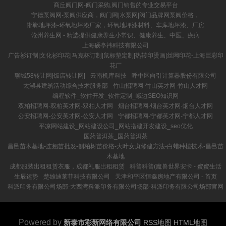
商丘阀门网-阀门采购,阀门销售的专业交易平台
宁德泵阀网-泵阀供应商，阀门网|水泵网|阀门品牌网泵阀价格，
邯郸地坪漆-环氧地坪漆厂家，环氧地坪漆材料、车库地坪漆、厂房
沧州养生网 - 精选提供健康养生小常识、健康养生、中医、疾病
上海硕亭祎科技有限公司
广告衫订制|文化衫印花|马克杯订制|鼠标垫定制|热转印烫画|丝网印花-上海巨彩印
花厂
聊城58转让网|饭店转让网|
云南机库科技
呼中区向引计算器股份有限公司
太湖县建筑活动综合技术服务部
竹山招聘网-竹山英才网-竹山人才网
编程软件_软件开发_软件定制_峨边SEO知识网
双柏招聘网-双柏英才网-双柏人才网
烟台招聘网-烟台英才网-烟台人才网
公安招聘网-公安英才网-公安人才网
宁都招聘网-宁都英才网-宁都人才网
平凉网站建设_网站建设公司_网站搭建开发建设_seo优化
国药普洱茶_国药普洱茶
昌邑苗木基地-连翘苗批发-侧柏树苗价格-大叶女贞修建方法-白蜡种植技术-昌邑苗
木基地
成都服装出租租赁衣服，成都礼服出租租赁
科普科普(魔兽世界安卡 - 蜜蜜生活
生辰运势
楚雄迪莱菲科技有限公司
天津和平区恒鑫房地产有限公司 - 首页
科派印务有限公司场部-大西湾科派印务有限公司场部-科派印务有限公司场部官网
Powered by
新泰市彩新网络有限公司
RSS地图
HTML地图